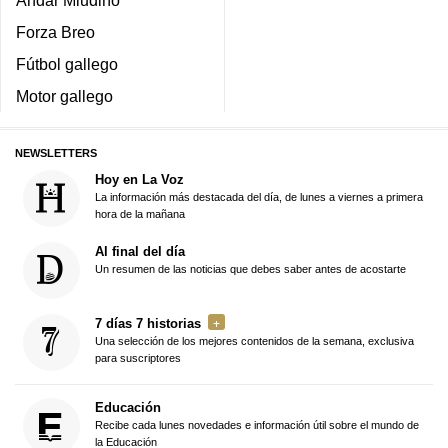
Andar Miudiño
Forza Breo
Fútbol gallego
Motor gallego
NEWSLETTERS
Hoy en La Voz
La información más destacada del día, de lunes a viernes a primera
hora de la mañana
Al final del día
Un resumen de las noticias que debes saber antes de acostarte
7 días 7 historias
Una selección de los mejores contenidos de la semana, exclusiva
para suscriptores
Educación
Recibe cada lunes novedades e información útil sobre el mundo de
la Educación