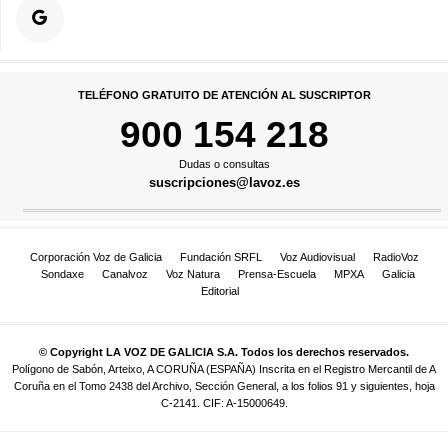
TELÉFONO GRATUITO DE ATENCIÓN AL SUSCRIPTOR
900 154 218
Dudas o consultas
suscripciones@lavoz.es
Corporación Voz de Galicia
Fundación SRFL
Voz Audiovisual
RadioVoz
Sondaxe
Canalvoz
Voz Natura
Prensa-Escuela
MPXA
Galicia
Editorial
© Copyright LA VOZ DE GALICIA S.A. Todos los derechos reservados.
Polígono de Sabón, Arteixo, A CORUÑA (ESPAÑA) Inscrita en el Registro Mercantil de A
Coruña en el Tomo 2438 del Archivo, Sección General, a los folios 91 y siguientes, hoja
C-2141. CIF: A-15000649.