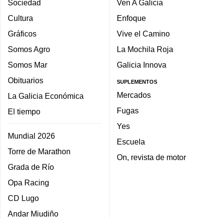
Sociedad
Ven A Galicia
Cultura
Enfoque
Gráficos
Vive el Camino
Somos Agro
La Mochila Roja
Somos Mar
Galicia Innova
Obituarios
SUPLEMENTOS
Mercados
La Galicia Económica
Fugas
El tiempo
Yes
Mundial 2026
Escuela
Torre de Marathon
On, revista de motor
Grada de Río
Opa Racing
CD Lugo
Andar Miudiño