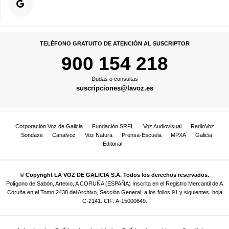
TELÉFONO GRATUITO DE ATENCIÓN AL SUSCRIPTOR
900 154 218
Dudas o consultas
suscripciones@lavoz.es
Corporación Voz de Galicia
Fundación SRFL
Voz Audiovisual
RadioVoz
Sondaxe
Canalvoz
Voz Natura
Prensa-Escuela
MPXA
Galicia
Editorial
© Copyright LA VOZ DE GALICIA S.A. Todos los derechos reservados.
Polígono de Sabón, Arteixo, A CORUÑA (ESPAÑA) Inscrita en el Registro Mercantil de A
Coruña en el Tomo 2438 del Archivo, Sección General, a los folios 91 y siguientes, hoja
C-2141. CIF: A-15000649.