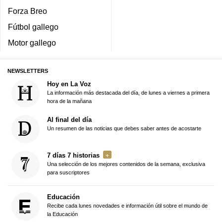
Forza Breo
Fútbol gallego
Motor gallego
NEWSLETTERS
Hoy en La Voz
La información más destacada del día, de lunes a viernes a primera
hora de la mañana
Al final del día
Un resumen de las noticias que debes saber antes de acostarte
7 días 7 historias
Una selección de los mejores contenidos de la semana, exclusiva
para suscriptores
Educación
Recibe cada lunes novedades e información útil sobre el mundo de
la Educación