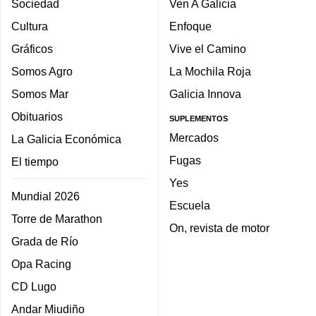
Sociedad
Ven A Galicia
Cultura
Enfoque
Gráficos
Vive el Camino
Somos Agro
La Mochila Roja
Somos Mar
Galicia Innova
Obituarios
SUPLEMENTOS
Mercados
La Galicia Económica
Fugas
El tiempo
Yes
Mundial 2026
Escuela
Torre de Marathon
On, revista de motor
Grada de Río
Opa Racing
CD Lugo
Andar Miudiño