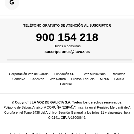
TELÉFONO GRATUITO DE ATENCIÓN AL SUSCRIPTOR
900 154 218
Dudas o consultas
suscripciones@lavoz.es
Corporación Voz de Galicia
Fundación SRFL
Voz Audiovisual
RadioVoz
Sondaxe
Canalvoz
Voz Natura
Prensa-Escuela
MPXA
Galicia
Editorial
© Copyright LA VOZ DE GALICIA S.A. Todos los derechos reservados.
Polígono de Sabón, Arteixo, A CORUÑA (ESPAÑA) Inscrita en el Registro Mercantil de A
Coruña en el Tomo 2438 del Archivo, Sección General, a los folios 91 y siguientes, hoja
C-2141. CIF: A-15000649.