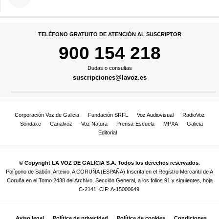
TELÉFONO GRATUITO DE ATENCIÓN AL SUSCRIPTOR
900 154 218
Dudas o consultas
suscripciones@lavoz.es
Corporación Voz de Galicia
Fundación SRFL
Voz Audiovisual
RadioVoz
Sondaxe
Canalvoz
Voz Natura
Prensa-Escuela
MPXA
Galicia
Editorial
© Copyright LA VOZ DE GALICIA S.A. Todos los derechos reservados.
Polígono de Sabón, Arteixo, A CORUÑA (ESPAÑA) Inscrita en el Registro Mercantil de A
Coruña en el Tomo 2438 del Archivo, Sección General, a los folios 91 y siguientes, hoja
C-2141. CIF: A-15000649.
Aviso legal
Política de privacidad
Política de cookies
Condiciones