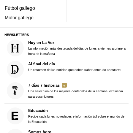
Fútbol gallego
Motor gallego
NEWSLETTERS
Hoy en La Voz
La información más destacada del día, de lunes a viernes a primera
hora de la mañana
Al final del día
Un resumen de las noticias que debes saber antes de acostarte
7 días 7 historias
Una selección de los mejores contenidos de la semana, exclusiva
para suscriptores
Educación
Recibe cada lunes novedades e información útil sobre el mundo de
la Educación
Somos Agro