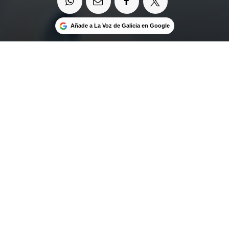
Añade a La Voz de Galicia en Google
OFRECIDO POR FEDERÓPTICOS
El Grupo Federópticos, presente en toda
España, cuenta con 18 centros de salud visual y
auditiva en Galicia. De ellos, 9 centros se
encuentran en A Coruña, 7 en Pontevedra y 2
en Ourense y Lugo
19 oct 2024
. Actualizado a las 05:00 h.
a vista cansada, denominada presbicia por