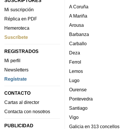
SUSCRIPTORES
A Coruña
Mi suscripción
A Mariña
Réplica en PDF
Arousa
Hemeroteca
Barbanza
Suscríbete
Carballo
REGISTRADOS
Deza
Mi perfil
Ferrol
Newsletters
Lemos
Regístrate
Lugo
Ourense
CONTACTO
Pontevedra
Cartas al director
Santiago
Contacta con nosotros
Vigo
PUBLICIDAD
Galicia en 313 concellos