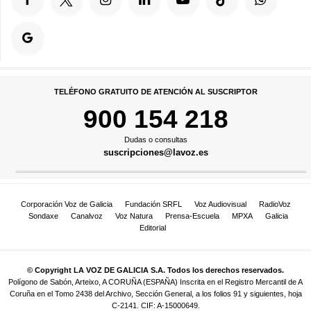
TELÉFONO GRATUITO DE ATENCIÓN AL SUSCRIPTOR
900 154 218
Dudas o consultas
suscripciones@lavoz.es
Corporación Voz de Galicia
Fundación SRFL
Voz Audiovisual
RadioVoz
Sondaxe
Canalvoz
Voz Natura
Prensa-Escuela
MPXA
Galicia
Editorial
© Copyright LA VOZ DE GALICIA S.A. Todos los derechos reservados.
Polígono de Sabón, Arteixo, A CORUÑA (ESPAÑA) Inscrita en el Registro Mercantil de A
Coruña en el Tomo 2438 del Archivo, Sección General, a los folios 91 y siguientes, hoja
C-2141. CIF: A-15000649.