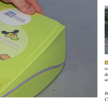
c
d
M
I
C