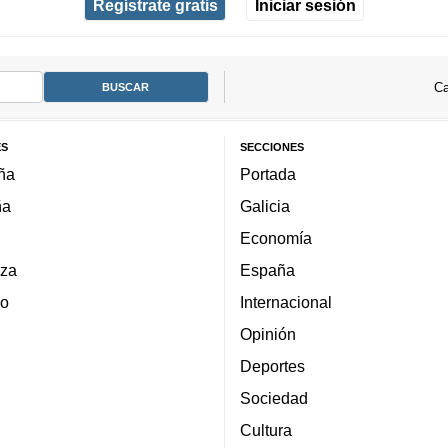
Regístrate gratis
Iniciar sesión
Ca
ES
SECCIONES
ña
Portada
ña
Galicia
Economía
za
España
lo
Internacional
Opinión
Deportes
Sociedad
Cultura