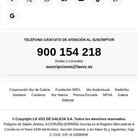
TELÉFONO GRATUITO DE ATENCIÓN AL SUSCRIPTOR
900 154 218
Dudas o consultas
suscripciones@lavoz.es
Corporación Voz de Galicia
Fundación SRFL
Voz Audiovisual
RadioVoz
Sondaxe
Canalvoz
Voz Natura
Prensa-Escuela
MPXA
Galicia
Editorial
© Copyright LA VOZ DE GALICIA S.A. Todos los derechos reservados.
Polígono de Sabón, Arteixo, A CORUÑA (ESPAÑA) Inscrita en el Registro Mercantil de A
Coruña en el Tomo 2438 del Archivo, Sección General, a los folios 91 y siguientes, hoja
C-2141. CIF: A-15000649.