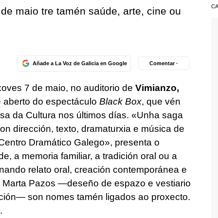
CA
 de maio tre tamén saúde, arte, cine ou
Añade a La Voz de Galicia en Google
Comentar ·
xoves 7 de maio, no auditorio de
Vimianzo,
 aberto do espectáculo
Black Box
, que vén
asa da Cultura nos últimos días. «Unha saga
on dirección, texto, dramaturxia e música de
 Centro Dramático Galego», presenta o
, a memoria familiar, a tradición oral ou a
inando relato oral, creación contemporánea e
n, Marta Pazos —deseño de espazo e vestiario
ción— son nomes tamén ligados ao proxecto.
.