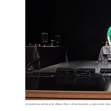
A residencia artística de «Black Box» vénse levando a cabo estes día