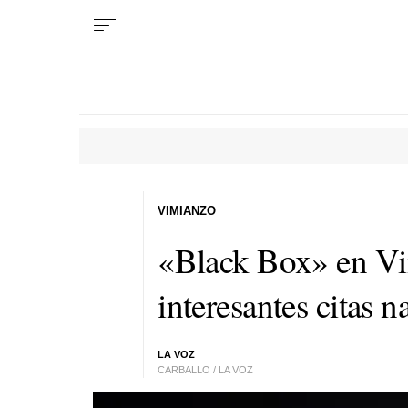
VIMIANZO
«Black Box»
en Vi
interesantes citas 
LA VOZ
CARBALLO / LA VOZ