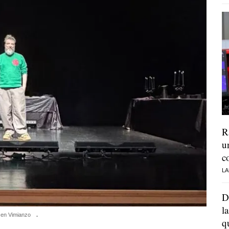
R
u
c
LA
D
l
s en Vimianzo
.
q