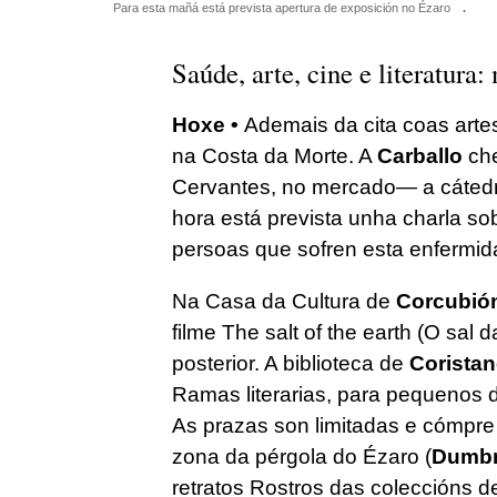
Para esta mañá está prevista apertura de exposición no Ézaro
.
Saúde, arte, cine e literatura:
Hoxe •
Ademais da cita coas arte
na Costa da Morte. A
Carballo
che
Cervantes, no mercado— a cátedr
hora está prevista unha charla sob
persoas que sofren esta enfermid
Na Casa da Cultura de
Corcubió
filme The salt of the earth (O sal 
posterior. A biblioteca de
Corista
Ramas literarias, para pequenos de
As prazas son limitadas e cómpre 
zona da pérgola do Ézaro (
Dumbr
retratos Rostros das coleccións 