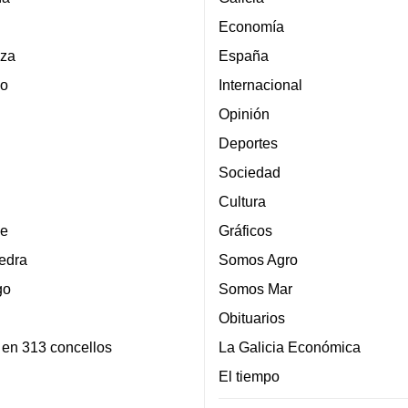
Economía
za
España
lo
Internacional
Opinión
Deportes
Sociedad
Cultura
e
Gráficos
edra
Somos Agro
go
Somos Mar
Obituarios
 en 313 concellos
La Galicia Económica
El tiempo