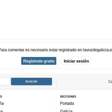
Para comentar es necesario
estar registrado
en
lavozdegalicia.
Regístrate gratis
Iniciar sesión
Ca
ES
SECCIONES
ña
Portada
ña
Galicia