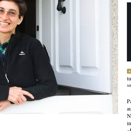
t
XA
P
a
N
i
«