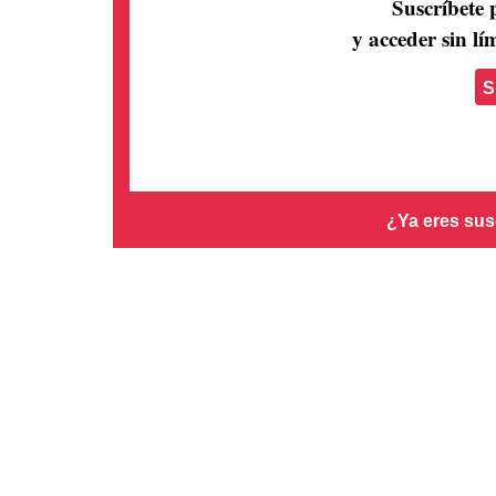
Suscríbete 
y acceder sin lím
S
¿Ya eres sus