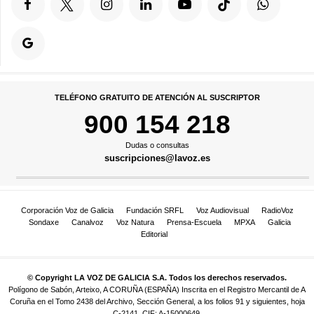
TELÉFONO GRATUITO DE ATENCIÓN AL SUSCRIPTOR
900 154 218
Dudas o consultas
suscripciones@lavoz.es
Corporación Voz de Galicia
Fundación SRFL
Voz Audiovisual
RadioVoz
Sondaxe
Canalvoz
Voz Natura
Prensa-Escuela
MPXA
Galicia
Editorial
© Copyright LA VOZ DE GALICIA S.A. Todos los derechos reservados.
Polígono de Sabón, Arteixo, A CORUÑA (ESPAÑA) Inscrita en el Registro Mercantil de A
Coruña en el Tomo 2438 del Archivo, Sección General, a los folios 91 y siguientes, hoja
C-2141. CIF: A-15000649.