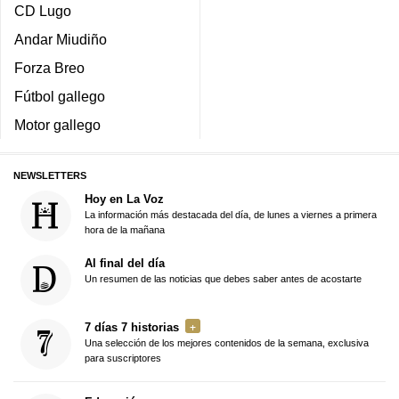
CD Lugo
Andar Miudiño
Forza Breo
Fútbol gallego
Motor gallego
NEWSLETTERS
Hoy en La Voz
La información más destacada del día, de lunes a viernes a primera
hora de la mañana
Al final del día
Un resumen de las noticias que debes saber antes de acostarte
7 días 7 historias
Una selección de los mejores contenidos de la semana, exclusiva
para suscriptores