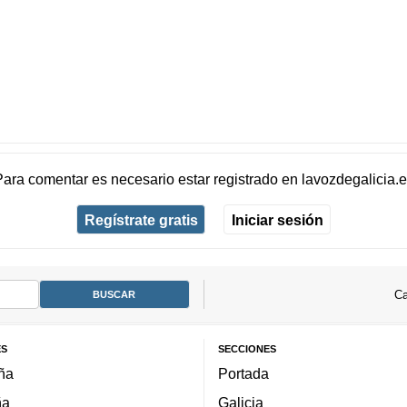
Para comentar es necesario
estar registrado
en
lavozdegalicia.
Regístrate gratis
Iniciar sesión
Ca
ES
SECCIONES
ña
Portada
ña
Galicia