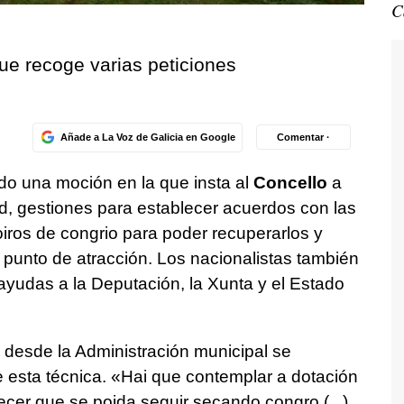
C
ue recoge varias peticiones
Añade a La Voz de Galicia en Google
Comentar ·
o una moción en la que insta al
Concello
a
ad, gestiones para establecer acuerdos con las
oiros de congrio para poder recuperarlos y
y punto de atracción. Los nacionalistas también
r ayudas a la Deputación, la Xunta y el Estado
 desde la Administración municipal se
 esta técnica. «
Hai que contemplar a dotación
ecer que se poida seguir secando congro (...)