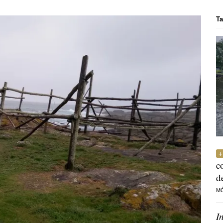
Ta
c
d
M
I