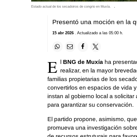
Estado actual de los secadoiros de congrio en Muxía.
.
Presentó una moción en la q
15 abr 2026
. Actualizado a las 05:00 h.
E
l
BNG de Muxía
ha presentad
realizar, en la mayor breved
familias propietarias de los secad
convertirlos en espacios de vida 
instan al gobierno local a solicita
para garantizar su conservación.
El partido propone, asimismo, que
promueva una investigación sobre
de recursos estruturais para favor