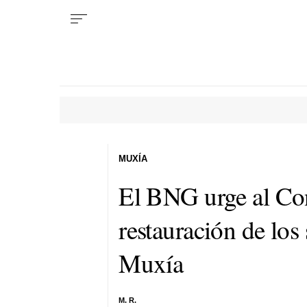
MUXÍA
El BNG urge al Con
restauración de los
Muxía
M. R.