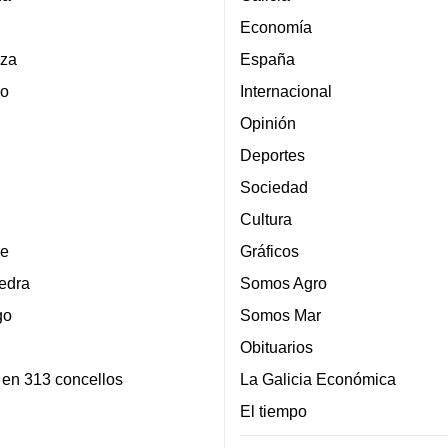
Economía
za
España
lo
Internacional
Opinión
Deportes
Sociedad
Cultura
e
Gráficos
edra
Somos Agro
go
Somos Mar
Obituarios
 en 313 concellos
La Galicia Económica
El tiempo