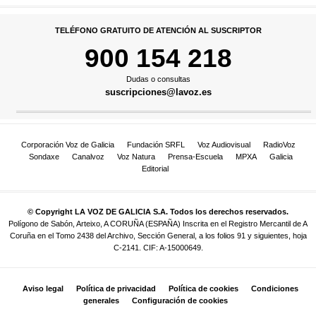
TELÉFONO GRATUITO DE ATENCIÓN AL SUSCRIPTOR
900 154 218
Dudas o consultas
suscripciones@lavoz.es
Corporación Voz de Galicia
Fundación SRFL
Voz Audiovisual
RadioVoz
Sondaxe
Canalvoz
Voz Natura
Prensa-Escuela
MPXA
Galicia
Editorial
© Copyright LA VOZ DE GALICIA S.A. Todos los derechos reservados.
Polígono de Sabón, Arteixo, A CORUÑA (ESPAÑA) Inscrita en el Registro Mercantil de A
Coruña en el Tomo 2438 del Archivo, Sección General, a los folios 91 y siguientes, hoja
C-2141. CIF: A-15000649.
Aviso legal
Política de privacidad
Política de cookies
Condiciones
generales
Configuración de cookies