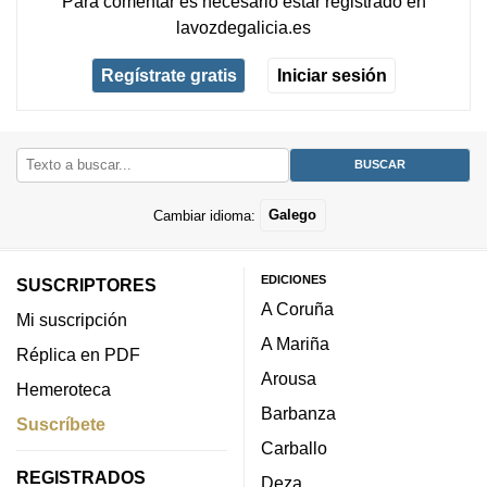
Para comentar es necesario
estar registrado
en
lavozdegalicia.es
Regístrate gratis
Iniciar sesión
Cambiar idioma:
Galego
EDICIONES
SUSCRIPTORES
A Coruña
Mi suscripción
A Mariña
Réplica en PDF
Arousa
Hemeroteca
Barbanza
Suscríbete
Carballo
REGISTRADOS
Deza