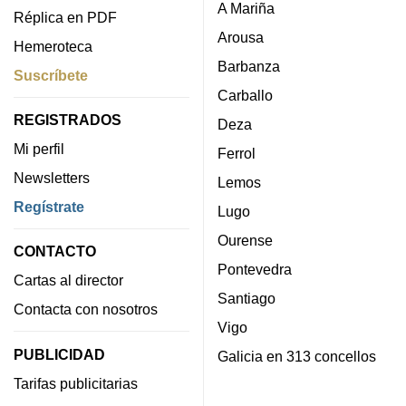
A Mariña
Réplica en PDF
Arousa
Hemeroteca
Barbanza
Suscríbete
Carballo
REGISTRADOS
Deza
Mi perfil
Ferrol
Newsletters
Lemos
Regístrate
Lugo
Ourense
CONTACTO
Pontevedra
Cartas al director
Santiago
Contacta con nosotros
Vigo
PUBLICIDAD
Galicia en 313 concellos
Tarifas publicitarias