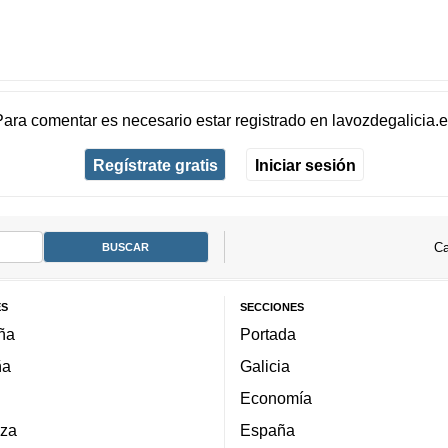
Para comentar es necesario
estar registrado
en
lavozdegalicia.
Regístrate gratis
Iniciar sesión
Ca
ES
SECCIONES
ña
Portada
ña
Galicia
Economía
za
España