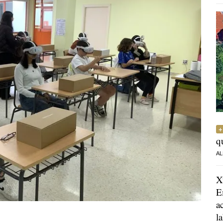
q
AL
X
E
a
l