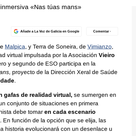
 inmersiva
«Nas túas mans»
Añade a La Voz de Galicia en Google
Comentar ·
de
Malpica
, y Terra de Soneira, de
Vimianzo
,
d virtual impulsada por la Asociación
Vieiro
ero y segundo de ESO participa en la
ans,
proyecto de la Dirección Xeral de Saúde
idade
.
gafas de realidad virtual,
se sumergen en
 un conjunto de situaciones en primera
nista debe tomar
en cada escenario
. En función de la opción que se elija, las
a historia evolucionará con un desenlace u