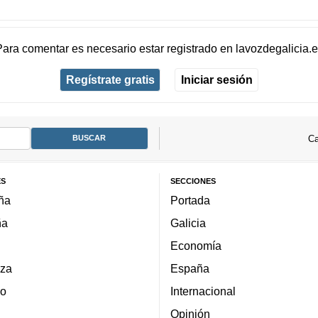
Para comentar es necesario
estar registrado
en
lavozdegalicia.
Regístrate gratis
Iniciar sesión
Ca
ES
SECCIONES
ña
Portada
ña
Galicia
Economía
za
España
lo
Internacional
Opinión