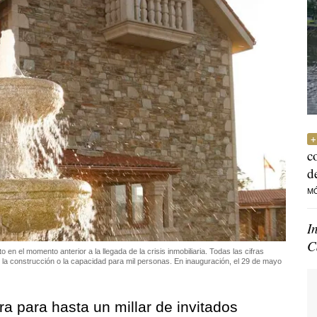
c
d
M
I
C
 en el momento anterior a la llegada de la crisis inmobiliaria. Todas las cifras
 la construcción o la capacidad para mil personas. En inauguración, el 29 de mayo
a para hasta un millar de invitados