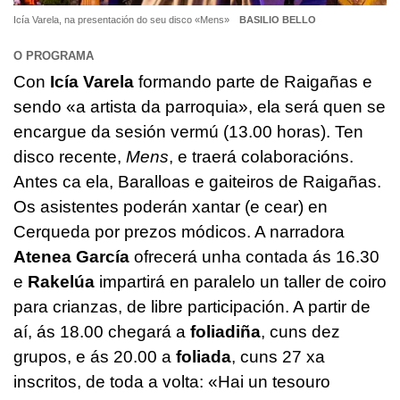
Icía Varela, na presentación do seu disco «Mens»
BASILIO BELLO
O PROGRAMA
Con
Icía Varela
formando parte de Raigañas e
sendo «a artista da parroquia», ela será quen se
encargue da sesión vermú (13.00 horas). Ten
disco recente,
Mens
, e traerá colaboracións.
Antes ca ela, Baralloas e gaiteiros de Raigañas.
Os asistentes poderán xantar (e cear) en
Cerqueda por prezos módicos. A narradora
Atenea García
ofrecerá unha contada ás 16.30
e
Rakelúa
impartirá en paralelo un taller de coiro
para crianzas, de libre participación. A partir de
aí, ás 18.00 chegará a
foliadiña
, cuns dez
grupos, e ás 20.00 a
foliada
, cuns 27 xa
inscritos, de toda a volta: «Hai un tesouro