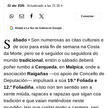
22 abr 2026
. Actualizado a las 21:26 h.
Comentar ·
Añade a La Voz de Galicia en Google
S
ábado •
Son numerosas as citas culturais e
de ocio para esta fin de semana na Costa
da Morte, pero se é seguidor ou seguidora do
mundo
tradicional
, entón o sábado deberá
poñer rumbo a
Cerqueda
, en
Malpica
, onde a
asociación
Raigañas
—co apoio de Concello de
Deputación— impulsará a súa
19.ª Foliada e
12.ª Foliadiña
. «Isto non ten sentido sen a
xente miúda, rapaces e rapazas que sigan coa
tradición e que vaian meténdose neste
mundiño. Hai que coidar moito a canteira, sen