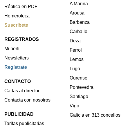
A Mariña
Réplica en PDF
Arousa
Hemeroteca
Barbanza
Suscríbete
Carballo
REGISTRADOS
Deza
Mi perfil
Ferrol
Newsletters
Lemos
Regístrate
Lugo
Ourense
CONTACTO
Pontevedra
Cartas al director
Santiago
Contacta con nosotros
Vigo
PUBLICIDAD
Galicia en 313 concellos
Tarifas publicitarias