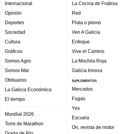
Internacional
La Cocina de Frabisa
Opinión
Red
Deportes
Plata o plomo
Sociedad
Ven A Galicia
Cultura
Enfoque
Gráficos
Vive el Camino
Somos Agro
La Mochila Roja
Somos Mar
Galicia Innova
Obituarios
SUPLEMENTOS
Mercados
La Galicia Económica
Fugas
El tiempo
Yes
Mundial 2026
Escuela
Torre de Marathon
On, revista de motor
Grada de Río