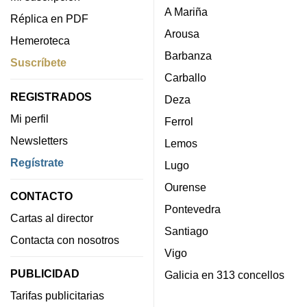
A Mariña
Réplica en PDF
Arousa
Hemeroteca
Barbanza
Suscríbete
Carballo
REGISTRADOS
Deza
Mi perfil
Ferrol
Newsletters
Lemos
Regístrate
Lugo
Ourense
CONTACTO
Pontevedra
Cartas al director
Santiago
Contacta con nosotros
Vigo
PUBLICIDAD
Galicia en 313 concellos
Tarifas publicitarias