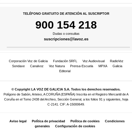
TELÉFONO GRATUITO DE ATENCIÓN AL SUSCRIPTOR
900 154 218
Dudas o consultas
suscripciones@lavoz.es
Corporación Voz de Galicia
Fundación SRFL
Voz Audiovisual
RadioVoz
Sondaxe
Canalvoz
Voz Natura
Prensa-Escuela
MPXA
Galicia
Editorial
© Copyright LA VOZ DE GALICIA S.A. Todos los derechos reservados.
Polígono de Sabón, Arteixo, A CORUÑA (ESPAÑA) Inscrita en el Registro Mercantil de A
Coruña en el Tomo 2438 del Archivo, Sección General, a los folios 91 y siguientes, hoja
C-2141. CIF: A-15000649.
Aviso legal
Política de privacidad
Política de cookies
Condiciones
generales
Configuración de cookies