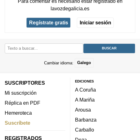
Para comentar es necesario
estar registrado
en
lavozdegalicia.es
Regístrate gratis
Iniciar sesión
Cambiar idioma:
Galego
EDICIONES
SUSCRIPTORES
A Coruña
Mi suscripción
A Mariña
Réplica en PDF
Arousa
Hemeroteca
Barbanza
Suscríbete
Carballo
REGISTRADOS
Deza