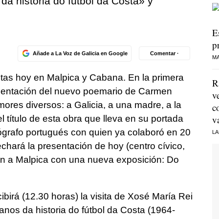
a historia do fútbol da Costa» y
E
p
Añade a La Voz de Galicia en Google
Comentar ·
MA
istas hoy en Malpica y Cabana. En la primera
R
resentación del nuevo poemario de Carmen
v
ores diversos: a Galicia, a una madre, a la
c
v
l título de esta obra que lleva en su portada
ógrafo portugués con quien ya colaboró en
20
LA
hará la presentación de hoy (centro cívico,
én a Malpica con una nueva exposición:
Do
birá (12.30 horas) la visita de Xosé María Rei
anos da historia do fútbol da Costa (1964-