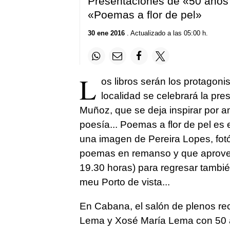
Presentaciones de «50 anos d
«Poemas a flor de pel»
30 ene 2016
. Actualizado a las 05:00 h.
L
os libros serán los protagon
localidad se celebrará la p
Muñoz, que se deja inspirar por am
poesía...
Poemas a flor de pel
es e
una imagen de Pereira Lopes, fot
poemas en remanso
y que aprovec
19.30 horas) para regresar tambi
meu Porto de vista..
.
En Cabana, el salón de plenos reci
Lema y Xosé María Lema con
50 