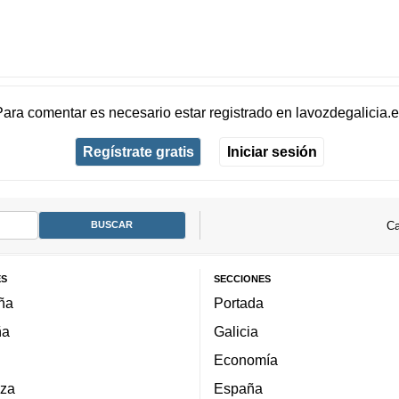
Para comentar es necesario
estar registrado
en
lavozdegalicia.
Regístrate gratis
Iniciar sesión
Ca
ES
SECCIONES
ña
Portada
ña
Galicia
Economía
za
España