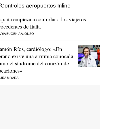
spaña empieza a controlar a los viajeros
rocedentes de Italia
RÍA EUGENIA ALONSO
amón Ríos, cardiólogo: «En
erano existe una arritmia conocida
omo el síndrome del corazón de
acaciones»
URA MIYARA