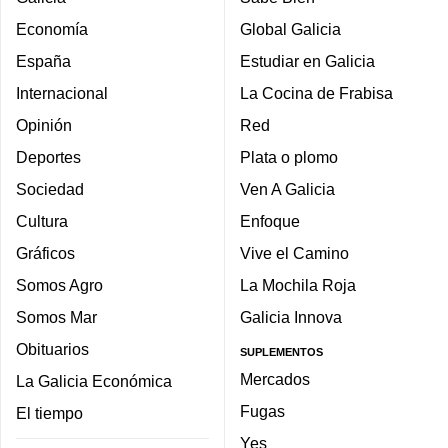
Economía
Global Galicia
España
Estudiar en Galicia
Internacional
La Cocina de Frabisa
Opinión
Red
Deportes
Plata o plomo
Sociedad
Ven A Galicia
Cultura
Enfoque
Gráficos
Vive el Camino
Somos Agro
La Mochila Roja
Somos Mar
Galicia Innova
Obituarios
SUPLEMENTOS
Mercados
La Galicia Económica
Fugas
El tiempo
Yes