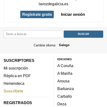
lavozdegalicia.es
Regístrate gratis
Iniciar sesión
Cambiar idioma:
Galego
EDICIONES
SUSCRIPTORES
A Coruña
Mi suscripción
A Mariña
Réplica en PDF
Arousa
Hemeroteca
Barbanza
Suscríbete
Carballo
REGISTRADOS
Deza