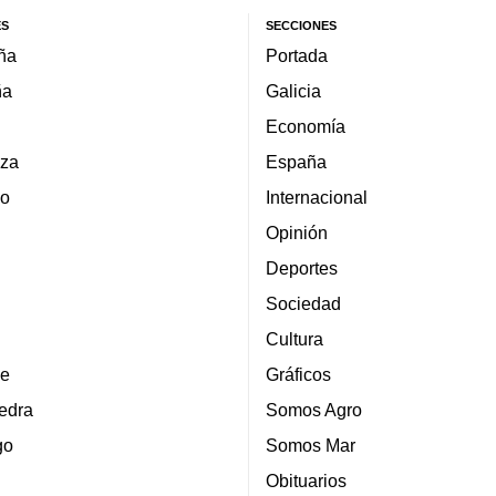
ES
SECCIONES
ña
Portada
ña
Galicia
Economía
za
España
lo
Internacional
Opinión
Deportes
Sociedad
Cultura
e
Gráficos
edra
Somos Agro
go
Somos Mar
Obituarios