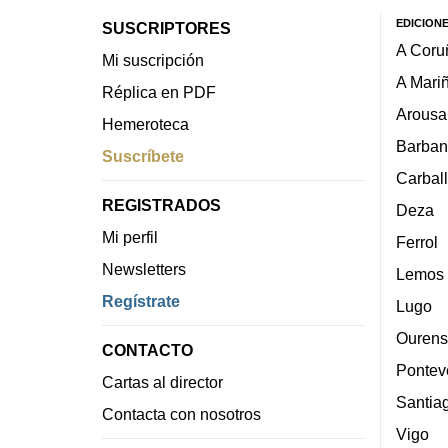
EDICION
SUSCRIPTORES
A Coru
Mi suscripción
A Mari
Réplica en PDF
Arousa
Hemeroteca
Barban
Suscríbete
Carbal
REGISTRADOS
Deza
Mi perfil
Ferrol
Newsletters
Lemos
Regístrate
Lugo
Ourens
CONTACTO
Pontev
Cartas al director
Santia
Contacta con nosotros
Vigo