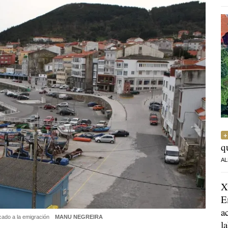
q
AL
X
E
a
cado a la emigración
MANU NEGREIRA
l