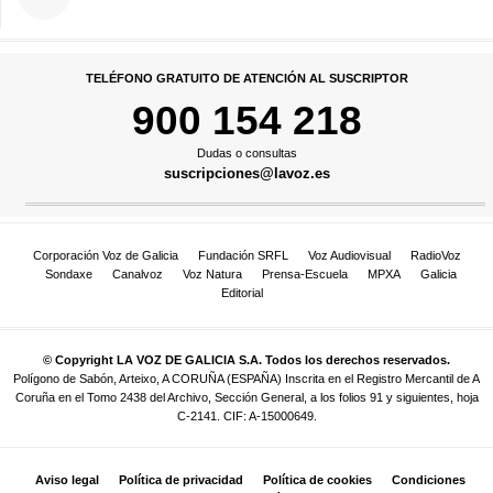
TELÉFONO GRATUITO DE ATENCIÓN AL SUSCRIPTOR
900 154 218
Dudas o consultas
suscripciones@lavoz.es
Corporación Voz de Galicia
Fundación SRFL
Voz Audiovisual
RadioVoz
Sondaxe
Canalvoz
Voz Natura
Prensa-Escuela
MPXA
Galicia
Editorial
© Copyright LA VOZ DE GALICIA S.A. Todos los derechos reservados.
Polígono de Sabón, Arteixo, A CORUÑA (ESPAÑA) Inscrita en el Registro Mercantil de A
Coruña en el Tomo 2438 del Archivo, Sección General, a los folios 91 y siguientes, hoja
C-2141. CIF: A-15000649.
Aviso legal
Política de privacidad
Política de cookies
Condiciones