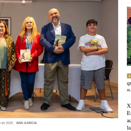
q
AL
X
E
a
lo do 2025
ANA GARCIA
l