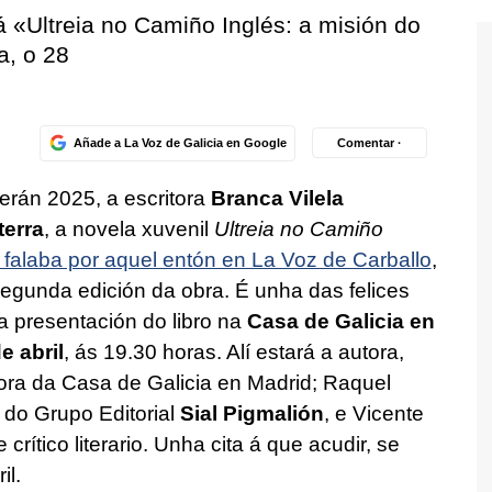
rá «Ultreia no Camiño Inglés: a misión do
a, o 28
Añade a La Voz de Galicia en Google
Comentar ·
erán 2025, a escritora
Branca Vilela
terra
, a novela xuvenil
Ultreia no Camiño
 falaba por aquel entón en La Voz de Carballo
,
egunda edición da obra. É unha das felices
 a presentación do libro na
Casa de Galicia en
e abril
, ás 19.30 horas. Alí estará a autora,
ora da Casa de Galicia en Madrid; Raquel
do Grupo Editorial
Sial Pigmalión
, e Vicente
 crítico literario. Unha cita á que acudir, se
il.