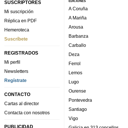
EDICIONES
SUSCRIPTORES
A Coruña
Mi suscripción
A Mariña
Réplica en PDF
Arousa
Hemeroteca
Barbanza
Suscríbete
Carballo
REGISTRADOS
Deza
Mi perfil
Ferrol
Newsletters
Lemos
Regístrate
Lugo
Ourense
CONTACTO
Pontevedra
Cartas al director
Santiago
Contacta con nosotros
Vigo
PUBLICIDAD
Galicia en 313 concellos