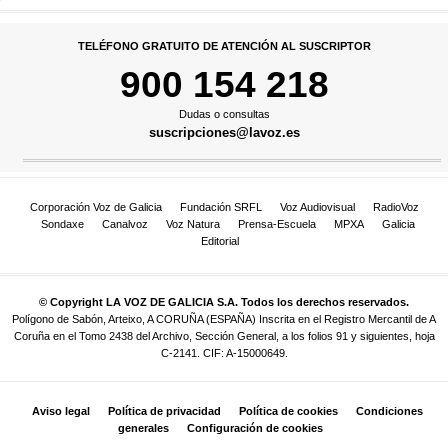
TELÉFONO GRATUITO DE ATENCIÓN AL SUSCRIPTOR
900 154 218
Dudas o consultas
suscripciones@lavoz.es
Corporación Voz de Galicia
Fundación SRFL
Voz Audiovisual
RadioVoz
Sondaxe
Canalvoz
Voz Natura
Prensa-Escuela
MPXA
Galicia
Editorial
© Copyright LA VOZ DE GALICIA S.A. Todos los derechos reservados.
Polígono de Sabón, Arteixo, A CORUÑA (ESPAÑA) Inscrita en el Registro Mercantil de A
Coruña en el Tomo 2438 del Archivo, Sección General, a los folios 91 y siguientes, hoja
C-2141. CIF: A-15000649.
Aviso legal
Política de privacidad
Política de cookies
Condiciones
generales
Configuración de cookies