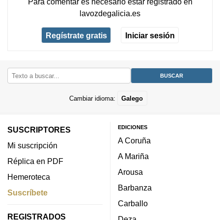
Para comentar es necesario
estar registrado
en
lavozdegalicia.es
Regístrate gratis
Iniciar sesión
Cambiar idioma:
Galego
EDICIONES
SUSCRIPTORES
A Coruña
Mi suscripción
A Mariña
Réplica en PDF
Arousa
Hemeroteca
Barbanza
Suscríbete
Carballo
REGISTRADOS
Deza