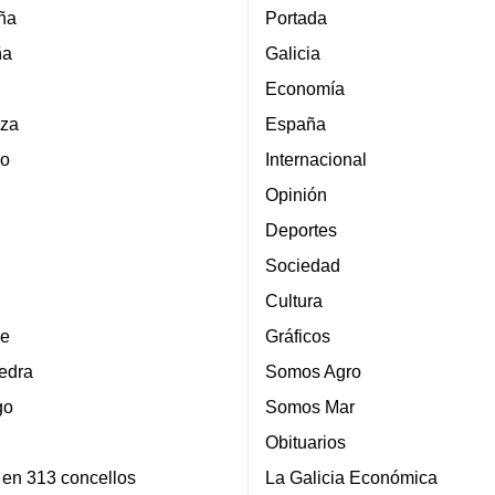
ña
Portada
ña
Galicia
Economía
za
España
lo
Internacional
Opinión
Deportes
Sociedad
Cultura
e
Gráficos
edra
Somos Agro
go
Somos Mar
Obituarios
 en 313 concellos
La Galicia Económica