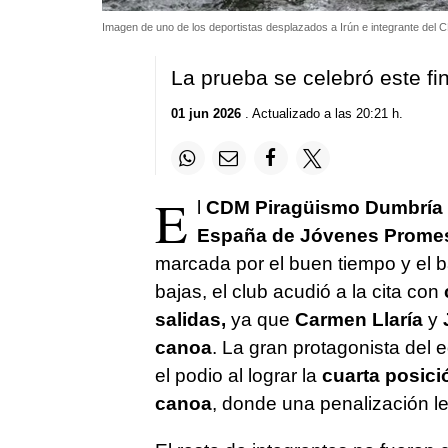
Imagen de uno de los deportistas desplazados a Irún e integrante de
La prueba se celebró este fi
01 jun 2026
. Actualizado a las 20:21 h.
E
l
CDM Piragüismo Dumbría
España de Jóvenes Promesa
marcada por el buen tiempo y el b
bajas, el club acudió a la cita con
salidas,
ya que
Carmen Llaría
y
J
canoa
. La gran protagonista del 
el podio al lograr la
cuarta posici
canoa
, donde una penalización le 