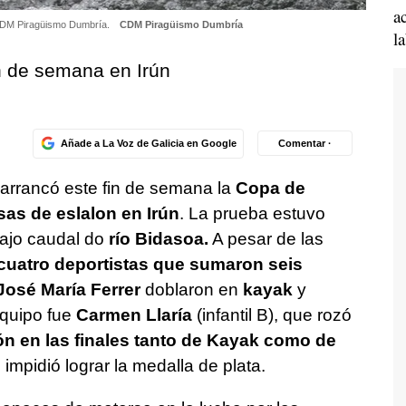
a
l CDM Piragüismo Dumbría.
CDM Piragüismo Dumbría
l
n de semana en Irún
Añade a La Voz de Galicia en Google
Comentar ·
arrancó este fin de semana la
Copa de
s de eslalon en Irún
. La prueba estuvo
ajo caudal do
río Bidasoa.
A pesar de las
cuatro deportistas que sumaron seis
osé María Ferrer
doblaron en
kayak
y
equipo fue
Carmen Llaría
(infantil B), que rozó
ón en las finales tanto de Kayak como de
impidió lograr la medalla de plata.