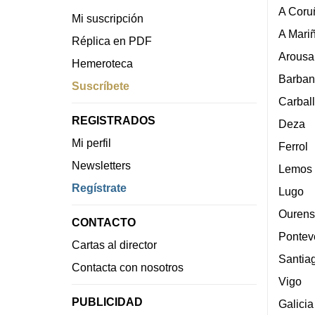
A Coru
Mi suscripción
A Mari
Réplica en PDF
Arousa
Hemeroteca
Barban
Suscríbete
Carbal
REGISTRADOS
Deza
Mi perfil
Ferrol
Newsletters
Lemos
Regístrate
Lugo
Ourens
CONTACTO
Pontev
Cartas al director
Santia
Contacta con nosotros
Vigo
PUBLICIDAD
Galicia