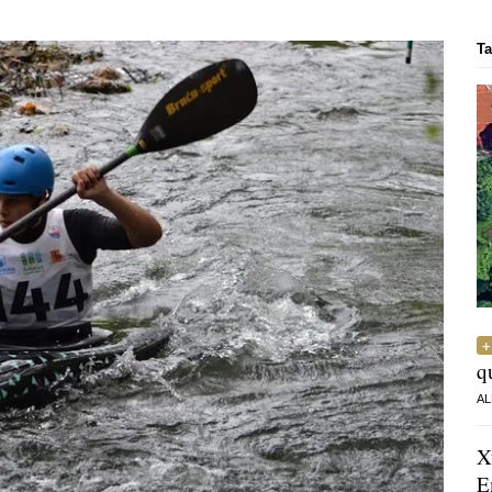
Ta
q
AL
X
E