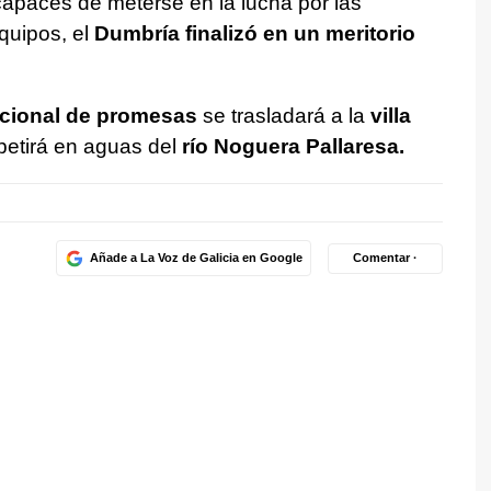
 capaces de meterse en la lucha por las
quipos, el
Dumbría finalizó en un meritorio
acional de promesas
se trasladará a la
villa
etirá en aguas del
río Noguera Pallaresa.
Añade a La Voz de Galicia en Google
Comentar ·