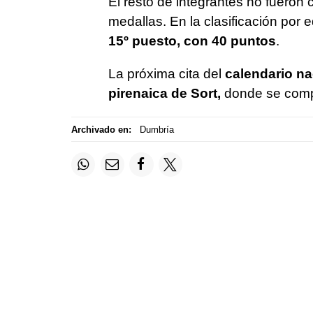
El resto de integrantes no fueron
medallas. En la clasificación por e
15º puesto, con 40 puntos
.
La próxima cita del
calendario n
pirenaica de Sort,
donde se comp
Archivado en:
Dumbría