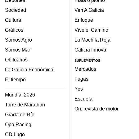
Deportes
Plata o plomo
Sociedad
Ven A Galicia
Cultura
Enfoque
Gráficos
Vive el Camino
Somos Agro
La Mochila Roja
Somos Mar
Galicia Innova
Obituarios
SUPLEMENTOS
Mercados
La Galicia Económica
Fugas
El tiempo
Yes
Mundial 2026
Escuela
Torre de Marathon
On, revista de motor
Grada de Río
Opa Racing
CD Lugo