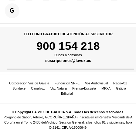
TELÉFONO GRATUITO DE ATENCIÓN AL SUSCRIPTOR
900 154 218
Dudas o consultas
suscripciones@lavoz.es
Corporación Voz de Galicia
Fundación SRFL
Voz Audiovisual
RadioVoz
Sondaxe
Canalvoz
Voz Natura
Prensa-Escuela
MPXA
Galicia
Editorial
© Copyright LA VOZ DE GALICIA S.A. Todos los derechos reservados.
Polígono de Sabón, Arteixo, A CORUÑA (ESPAÑA) Inscrita en el Registro Mercantil de A
Coruña en el Tomo 2438 del Archivo, Sección General, a los folios 91 y siguientes, hoja
C-2141. CIF: A-15000649.