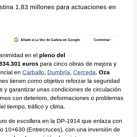
tina 1,83 millones para actuaciones en
Añade a La Voz de Galicia en Google
Comentar ·
animidad en el
pleno del
834.301 euros
para cinco obras de mejora y
incial en
Carballo
,
Dumbría
,
Cerceda
,
Oza
nes tienen como objetivo reforzar la seguridad
mes y garantizar unas condiciones de circulación
amos con deterioro, deformaciones o problemas
l tiempo, tráfico y clima.
uro de escollera en la DP-1914 que enlaza con
co 10+630 (Entrecruces), con una inversión de