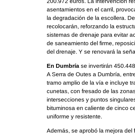
200.972 euros. La intervención re
asentamientos en el carril, provoc
la degradación de la escollera. D
recolocarán, reforzando la estructu
sistemas de drenaje para evitar 
de saneamiento del firme, reposic
del drenaje. Y se renovará la seña
En Dumbría
se invertirán 450.448
A Serra de Outes a Dumbría, entr
tramo amplio de la vía e incluye t
cunetas, con fresado de las zona
intersecciones y puntos singular
bituminosa en caliente de cinco c
uniforme y resistente.
Además, se aprobó la mejora del f