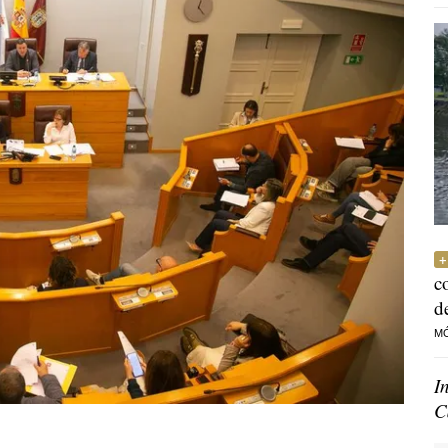
c
d
M
I
C