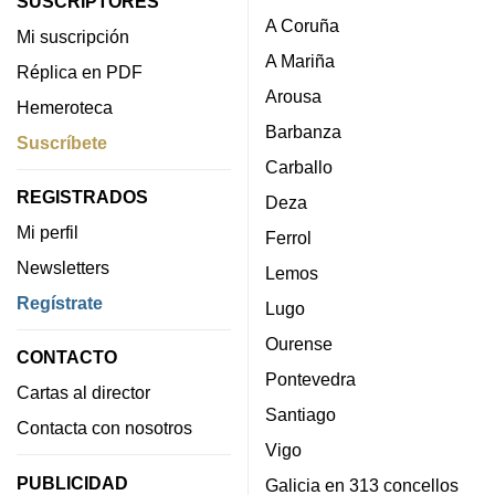
SUSCRIPTORES
A Coruña
Mi suscripción
A Mariña
Réplica en PDF
Arousa
Hemeroteca
Barbanza
Suscríbete
Carballo
REGISTRADOS
Deza
Mi perfil
Ferrol
Newsletters
Lemos
Regístrate
Lugo
Ourense
CONTACTO
Pontevedra
Cartas al director
Santiago
Contacta con nosotros
Vigo
PUBLICIDAD
Galicia en 313 concellos