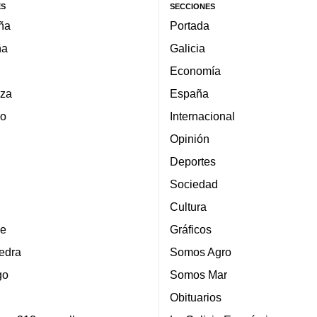
ES
SECCIONES
ña
Portada
ña
Galicia
Economía
za
España
lo
Internacional
Opinión
Deportes
Sociedad
Cultura
e
Gráficos
edra
Somos Agro
go
Somos Mar
Obituarios