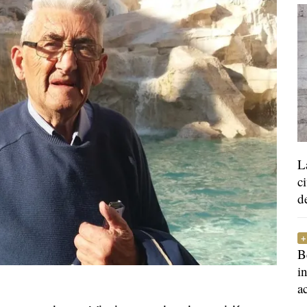
L
c
d
B
i
a