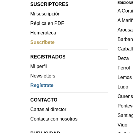
EDICION
SUSCRIPTORES
A Coru
Mi suscripción
A Mari
Réplica en PDF
Arousa
Hemeroteca
Barban
Suscríbete
Carbal
REGISTRADOS
Deza
Mi perfil
Ferrol
Newsletters
Lemos
Regístrate
Lugo
Ourens
CONTACTO
Pontev
Cartas al director
Santia
Contacta con nosotros
Vigo