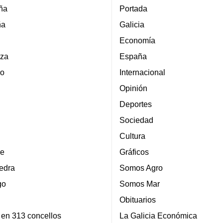
ña
Portada
ña
Galicia
Economía
za
España
lo
Internacional
Opinión
Deportes
Sociedad
Cultura
e
Gráficos
edra
Somos Agro
go
Somos Mar
Obituarios
 en 313 concellos
La Galicia Económica