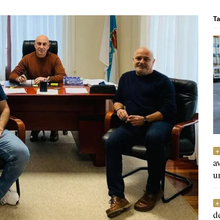
Ta
a
u
d