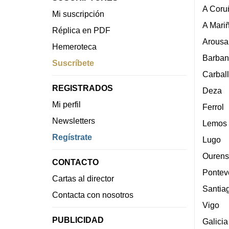
A Coru
Mi suscripción
A Mari
Réplica en PDF
Arousa
Hemeroteca
Barban
Suscríbete
Carbal
REGISTRADOS
Deza
Mi perfil
Ferrol
Newsletters
Lemos
Regístrate
Lugo
Ourens
CONTACTO
Pontev
Cartas al director
Santia
Contacta con nosotros
Vigo
PUBLICIDAD
Galicia