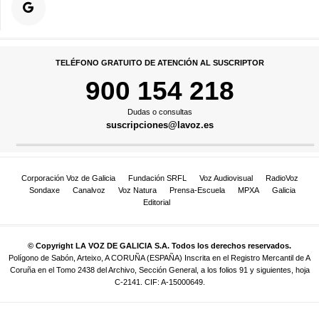
TELÉFONO GRATUITO DE ATENCIÓN AL SUSCRIPTOR
900 154 218
Dudas o consultas
suscripciones@lavoz.es
Corporación Voz de Galicia
Fundación SRFL
Voz Audiovisual
RadioVoz
Sondaxe
Canalvoz
Voz Natura
Prensa-Escuela
MPXA
Galicia
Editorial
© Copyright LA VOZ DE GALICIA S.A. Todos los derechos reservados.
Polígono de Sabón, Arteixo, A CORUÑA (ESPAÑA) Inscrita en el Registro Mercantil de A
Coruña en el Tomo 2438 del Archivo, Sección General, a los folios 91 y siguientes, hoja
C-2141. CIF: A-15000649.