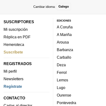
Cambiar idioma:
Galego
EDICIONES
SUSCRIPTORES
A Coruña
Mi suscripción
A Mariña
Réplica en PDF
Arousa
Hemeroteca
Barbanza
Suscríbete
Carballo
REGISTRADOS
Deza
Mi perfil
Ferrol
Newsletters
Lemos
Regístrate
Lugo
Ourense
CONTACTO
Pontevedra
Cartas al director