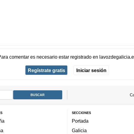
Para comentar es necesario
estar registrado
en
lavozdegalicia.
Regístrate gratis
Iniciar sesión
Ca
ES
SECCIONES
ña
Portada
ña
Galicia