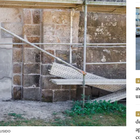
a
u
d
a
OUSIDO
c