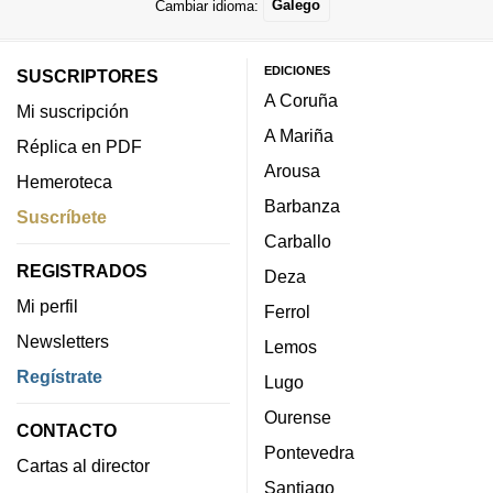
Cambiar idioma:
Galego
EDICIONES
SUSCRIPTORES
A Coruña
Mi suscripción
A Mariña
Réplica en PDF
Arousa
Hemeroteca
Barbanza
Suscríbete
Carballo
REGISTRADOS
Deza
Mi perfil
Ferrol
Newsletters
Lemos
Regístrate
Lugo
Ourense
CONTACTO
Pontevedra
Cartas al director
Santiago