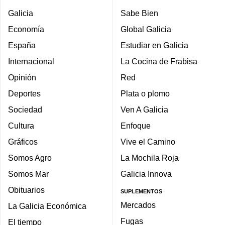
Galicia
Sabe Bien
Economía
Global Galicia
España
Estudiar en Galicia
Internacional
La Cocina de Frabisa
Opinión
Red
Deportes
Plata o plomo
Sociedad
Ven A Galicia
Cultura
Enfoque
Gráficos
Vive el Camino
Somos Agro
La Mochila Roja
Somos Mar
Galicia Innova
Obituarios
SUPLEMENTOS
Mercados
La Galicia Económica
Fugas
El tiempo