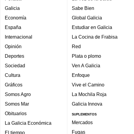
Galicia
Sabe Bien
Economía
Global Galicia
España
Estudiar en Galicia
Internacional
La Cocina de Frabisa
Opinión
Red
Deportes
Plata o plomo
Sociedad
Ven A Galicia
Cultura
Enfoque
Gráficos
Vive el Camino
Somos Agro
La Mochila Roja
Somos Mar
Galicia Innova
Obituarios
SUPLEMENTOS
Mercados
La Galicia Económica
Fugas
El tiempo