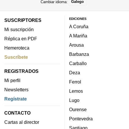
Cambiar idioma:
Galego
EDICIONES
SUSCRIPTORES
A Coruña
Mi suscripción
A Mariña
Réplica en PDF
Arousa
Hemeroteca
Barbanza
Suscríbete
Carballo
REGISTRADOS
Deza
Mi perfil
Ferrol
Newsletters
Lemos
Regístrate
Lugo
Ourense
CONTACTO
Pontevedra
Cartas al director
Santiago