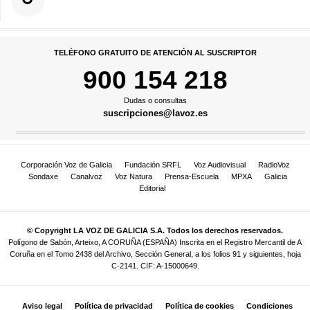
TELÉFONO GRATUITO DE ATENCIÓN AL SUSCRIPTOR
900 154 218
Dudas o consultas
suscripciones@lavoz.es
Corporación Voz de Galicia
Fundación SRFL
Voz Audiovisual
RadioVoz
Sondaxe
Canalvoz
Voz Natura
Prensa-Escuela
MPXA
Galicia
Editorial
© Copyright LA VOZ DE GALICIA S.A. Todos los derechos reservados.
Polígono de Sabón, Arteixo, A CORUÑA (ESPAÑA) Inscrita en el Registro Mercantil de A
Coruña en el Tomo 2438 del Archivo, Sección General, a los folios 91 y siguientes, hoja
C-2141. CIF: A-15000649.
Aviso legal
Política de privacidad
Política de cookies
Condiciones