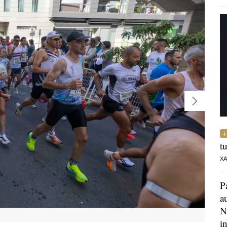
t
XA
P
a
N
i