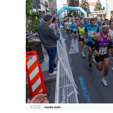
1/133
basilio bello