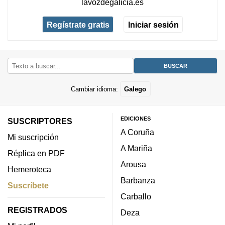
lavozdegalicia.es
Regístrate gratis
Iniciar sesión
Cambiar idioma:
Galego
EDICIONES
SUSCRIPTORES
A Coruña
Mi suscripción
A Mariña
Réplica en PDF
Arousa
Hemeroteca
Barbanza
Suscríbete
Carballo
REGISTRADOS
Deza