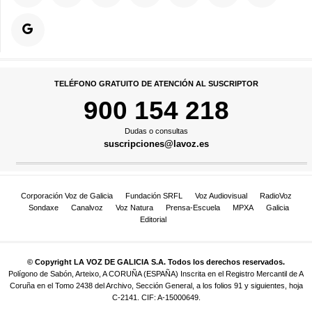
TELÉFONO GRATUITO DE ATENCIÓN AL SUSCRIPTOR
900 154 218
Dudas o consultas
suscripciones@lavoz.es
Corporación Voz de Galicia
Fundación SRFL
Voz Audiovisual
RadioVoz
Sondaxe
Canalvoz
Voz Natura
Prensa-Escuela
MPXA
Galicia
Editorial
© Copyright LA VOZ DE GALICIA S.A. Todos los derechos reservados.
Polígono de Sabón, Arteixo, A CORUÑA (ESPAÑA) Inscrita en el Registro Mercantil de A
Coruña en el Tomo 2438 del Archivo, Sección General, a los folios 91 y siguientes, hoja
C-2141. CIF: A-15000649.