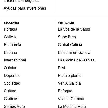
Eficiencia energética
Ayudas para inversiones
SECCIONES
VERTICALES
Portada
La Voz de la Salud
Galicia
Sabe Bien
Economía
Global Galicia
España
Estudiar en Galicia
Internacional
La Cocina de Frabisa
Opinión
Red
Deportes
Plata o plomo
Sociedad
Ven A Galicia
Cultura
Enfoque
Gráficos
Vive el Camino
Somos Agro
La Mochila Roja