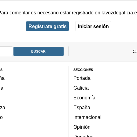
Para comentar es necesario
estar registrado
en
lavozdegalicia.
Regístrate gratis
Iniciar sesión
Ca
ES
SECCIONES
ña
Portada
ña
Galicia
Economía
za
España
lo
Internacional
Opinión
Deportes