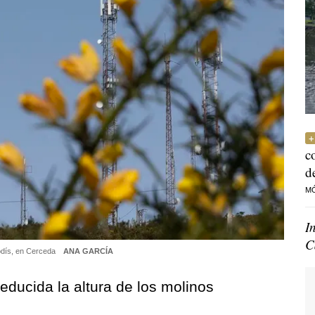
c
d
M
I
C
Rodís, en Cerceda
ANA GARCÍA
reducida la altura de los molinos