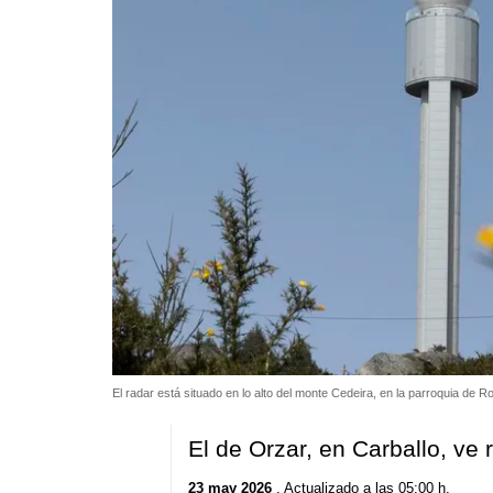
El radar está situado en lo alto del monte Cedeira, en la parroquia de 
El de Orzar, en Carballo, ve 
23 may 2026
. Actualizado a las 05:00 h.