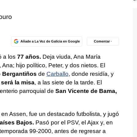
ouro
Añade a La Voz de Galicia en Google
Comentar ·
ó a los
77 años.
Deja viuda, Ana María
na; hijo político, Peter, y dos nietos. El
o Bergantiños
de
Carballo
, donde residía, y
será la misa
, a las siete de la tarde. El
enterio parroquial de
San Vicente de Bama,
en Assen, fue un destacado futbolista, y jugó
aíses Bajos.
Pasó por el PSV, el Ajax y, en
 temporada 99-2000, antes de regresar a