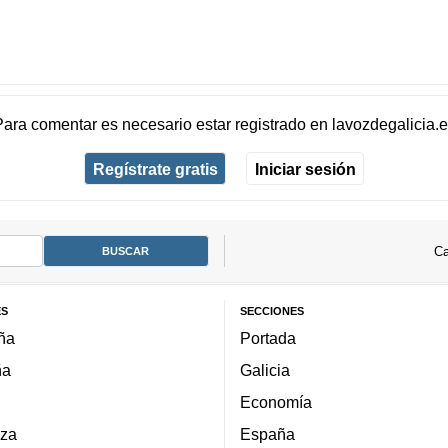
Para comentar es necesario
estar registrado
en
lavozdegalicia.
Regístrate gratis
Iniciar sesión
Ca
ES
SECCIONES
ña
Portada
ña
Galicia
Economía
za
España