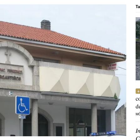
Ta
c
d
M
I
C