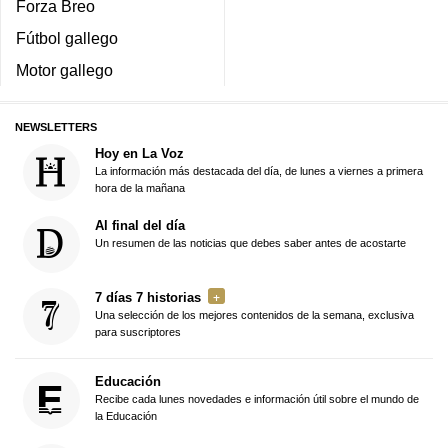
Forza Breo
Fútbol gallego
Motor gallego
NEWSLETTERS
Hoy en La Voz
La información más destacada del día, de lunes a viernes a primera
hora de la mañana
Al final del día
Un resumen de las noticias que debes saber antes de acostarte
7 días 7 historias
Una selección de los mejores contenidos de la semana, exclusiva
para suscriptores
Educación
Recibe cada lunes novedades e información útil sobre el mundo de
la Educación