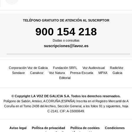
TELÉFONO GRATUITO DE ATENCIÓN AL SUSCRIPTOR
900 154 218
Dudas o consultas
suscripciones@lavoz.es
Corporación Voz de Galicia
Fundación SRFL
Voz Audiovisual
RadioVoz
Sondaxe
Canalvoz
Voz Natura
Prensa-Escuela
MPXA
Galicia
Editorial
© Copyright LA VOZ DE GALICIA S.A. Todos los derechos reservados.
Polígono de Sabón, Arteixo, A CORUÑA (ESPAÑA) Inscrita en el Registro Mercantil de A
Coruña en el Tomo 2438 del Archivo, Sección General, a los folios 91 y siguientes, hoja
C-2141. CIF: A-15000649.
Aviso legal
Política de privacidad
Política de cookies
Condiciones