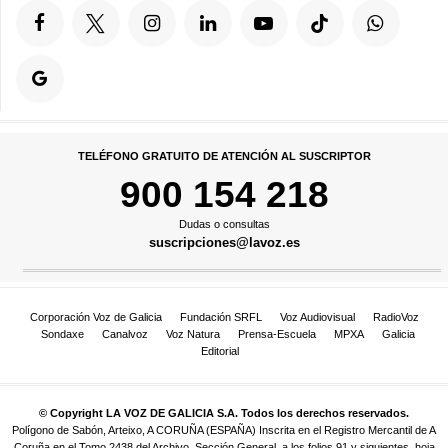
TELÉFONO GRATUITO DE ATENCIÓN AL SUSCRIPTOR
900 154 218
Dudas o consultas
suscripciones@lavoz.es
Corporación Voz de Galicia
Fundación SRFL
Voz Audiovisual
RadioVoz
Sondaxe
Canalvoz
Voz Natura
Prensa-Escuela
MPXA
Galicia
Editorial
© Copyright LA VOZ DE GALICIA S.A. Todos los derechos reservados.
Polígono de Sabón, Arteixo, A CORUÑA (ESPAÑA) Inscrita en el Registro Mercantil de A
Coruña en el Tomo 2438 del Archivo, Sección General, a los folios 91 y siguientes, hoja