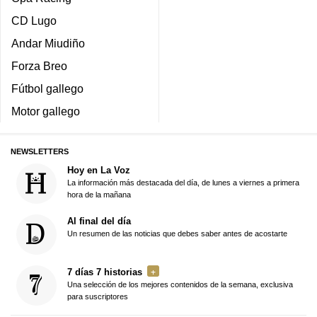
CD Lugo
Andar Miudiño
Forza Breo
Fútbol gallego
Motor gallego
NEWSLETTERS
Hoy en La Voz
La información más destacada del día, de lunes a viernes a primera
hora de la mañana
Al final del día
Un resumen de las noticias que debes saber antes de acostarte
7 días 7 historias
Una selección de los mejores contenidos de la semana, exclusiva
para suscriptores