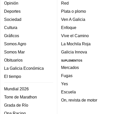
Opinión
Red
Deportes
Plata o plomo
Sociedad
Ven A Galicia
Cultura
Enfoque
Gráficos
Vive el Camino
Somos Agro
La Mochila Roja
Somos Mar
Galicia Innova
Obituarios
SUPLEMENTOS
Mercados
La Galicia Económica
Fugas
El tiempo
Yes
Mundial 2026
Escuela
Torre de Marathon
On, revista de motor
Grada de Río
Opa Racing