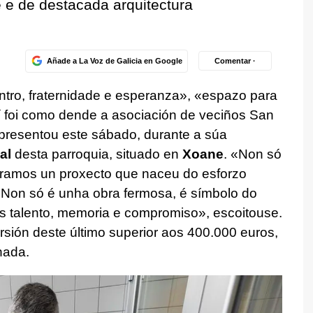
e e de destacada arquitectura
Añade a La Voz de Galicia en Google
Comentar ·
ntro, fraternidade e esperanza», «espazo para
í foi como dende a asociación de veciños San
 presentou este sábado, durante a súa
al
desta parroquia, situado en
Xoane
. «Non só
bramos un proxecto que naceu do esforzo
.) Non só é unha obra fermosa, é símbolo do
talento, memoria e compromiso», escoitouse.
sión deste último superior aos 400.000 euros,
rnada.