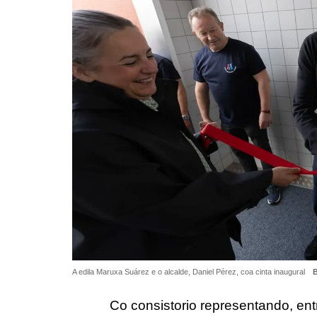
A edila Maruxa Suárez e o alcalde, Daniel Pérez, coa cinta inaugural
Co consistorio representando, ent