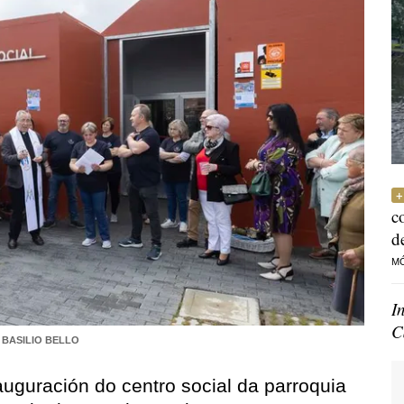
c
d
M
I
C
BASILIO BELLO
auguración do centro social da parroquia