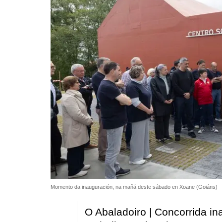
Momento da inauguración, na mañá deste sábado en Xoane (Goiáns)
O Abaladoiro | Concorrida in