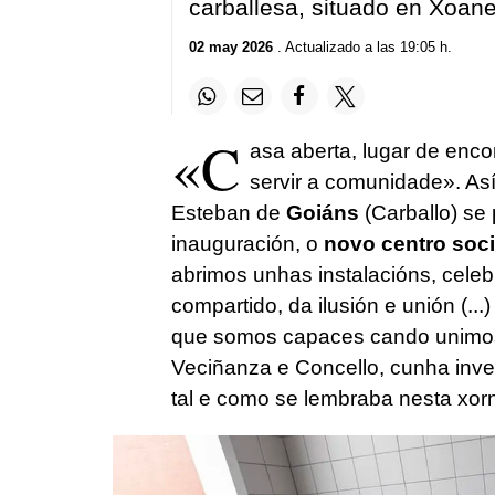
carballesa, situado en Xoan
02 may 2026
. Actualizado a las 19:05 h.
«C
asa aberta, lugar de enco
servir a comunidade». As
Esteban de
Goiáns
(Carballo) se
inauguración, o
novo centro soci
abrimos unhas instalacións, cele
compartido, da ilusión e unión (..
que somos capaces cando unimos 
Veciñanza e Concello, cunha inver
tal e como se lembraba nesta xo