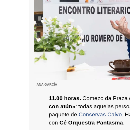
ANA GARCÍA
11.00 horas.
Comezo da Praza d
con atún»
: todas aquelas pers
paquete de
Conservas Calvo
. H
con
Cé Orquestra Pantasma
.