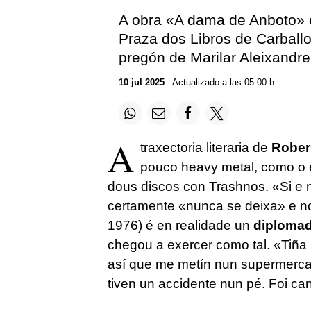
A obra «A dama de Anboto» 
Praza dos Libros de Carball
pregón de Marilar Aleixandre
10 jul 2025
. Actualizado a las 05:00 h.
A
traxectoria literaria de
Rober
pouco heavy metal, como o é
dous discos con Trashnos. «Si e 
certamente «nunca se deixa» e 
1976) é en realidade un
diplomad
chegou a exercer como tal. «Tiña u
así que me metín nun supermercad
tiven un accidente nun pé. Foi ca