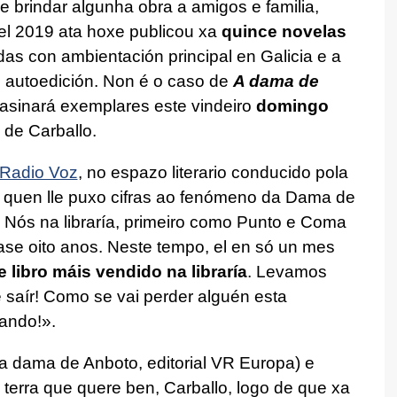
e brindar algunha obra a amigos e familia,
el 2019 ata hoxe publicou xa
quince novelas
odas con ambientación principal en Galicia e a
o autoedición. Non é o caso de
A dama de
 asinará exemplares este vindeiro
domingo
 de Carballo.
Radio Voz
, no espazo literario conducido pola
, quen lle puxo cifras ao fenómeno da
Dama de
. Nós na libraría, primeiro como Punto e Coma
ase oito anos. Neste tempo, el en só un mes
libro máis vendido na libraría
. Levamos
saír! Como se vai perder alguén esta
sando!».
a dama de Anboto
, editorial VR Europa) e
terra que quere ben, Carballo, logo de que xa