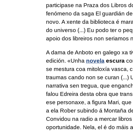
participase na Praza dos Libros 
fenómeno da sag
a El guardián de 
novo. A xente da biblioteca é marab
do universo (...) Eu podo ter o peq
apoio dos libreiros non seriamos 
A dama de Anboto
en galego xa t
edición. «Unha
novela
escura
con
se mestura coa mitoloxía vasca, 
traumas cando non se curan (...) 
narrativa sen tre
gua, que enganch
falou Edreira desta obra que tran
ese personaxe, a figura Mari, que
a ela Rober subindo á Montaña d
Convidou na radio a mercar libros 
oportunidade. Nela, el é
do máis 