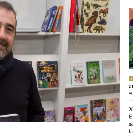
q
AL
X
E
a
l