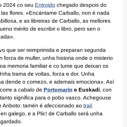
do 2024 co seu
Entroido
chegado despois do
las flores.
«Encántame Carballo, non é nada
illosa, e as libreiras de Carballo, as mellores
ueno mérito de escribir o libro, pero sen o
nada».
ivo que ser reimprimida e preparan segunda
 forza de muller, unha historia onde o misterio
coa memoria familiar e co lume que deixan os
Unha trama de voltas, forza e dor. Unha
a dende o comezo, e ademais emociona». Así
scorre a cabalo de
Portomarín
e Euskadi
, con
 tanto significa para o pobo vasco. Achegouse
e Anboto: tamén é afeccionado ao
trail
.
en galego, e a Plic! de Carballo será unha
agardado.