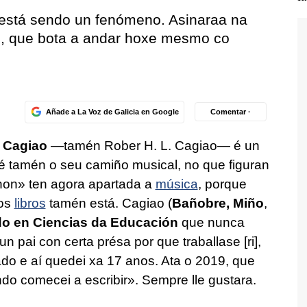
está sendo un fenómeno. Asinaraa na
o, que bota a andar hoxe mesmo co
Añade a La Voz de Galicia en Google
Comentar ·
 Cagiao
—tamén Rober H. L. Cagiao— é un
 tamén o seu camiño musical, no que figuran
non» ten agora apartada a
música
, porque
nos
libros
tamén está.
Cagiao (
Bañobre, Miño
,
o en Ciencias da Educación
que nunca
n pai con certa présa por que traballase [ri],
o e aí quedei xa 17 anos. Ata o 2019, que
ndo comecei a escribir». Sempre lle gustara.