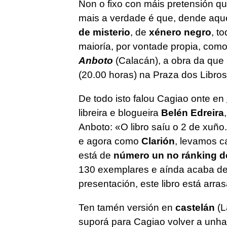
Non o fixo con máis pretensión qu
mais a verdade é que, dende aqu
de misterio
, de
xénero negro
, t
maioría, por vontade propia, com
Anboto
(Calacán), a obra da que
(20.00 horas) na Praza dos Libros
De todo isto falou Cagiao onte en
libreira e blogueira
Belén Edreira
Anboto:
«O libro saíu o 2 de xuño
e agora como
Clarión
, levamos c
está de
número un no ránking de 
130 exemplares e aínda acaba de 
presentación, este libro está arra
Ten tamén versión en
castelán
(
L
suporá para Cagiao volver a unha 